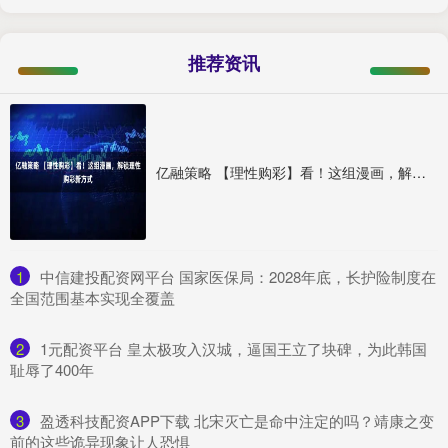
推荐资讯
亿融策略 【理性购彩】看！这组漫画，解锁理性购彩新方式
1
​中信建投配资网平台 国家医保局：2028年底，长护险制度在
全国范围基本实现全覆盖
2
​1元配资平台 皇太极攻入汉城，逼国王立了块碑，为此韩国
耻辱了400年
3
​盈透科技配资APP下载 北宋灭亡是命中注定的吗？靖康之变
前的这些诡异现象让人恐惧