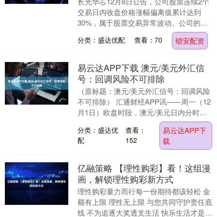
长光华芯12月8日公告，公司股票连续2个
交易日内收盘价格涨幅偏离值累计达到
30%，属于股票交易异常波动。公司的光
通信业务受多重因素的影响，未来发展具
分类：盛达优配
查看：70
锴安配资
有很大的不确....
易云达APP下载 澳元/美元外汇信
号：回调风险不可排除
（原标题：澳元/美元外汇信号：回调风险
不可排除） 汇通财经APP讯——周一（12
月1日）欧盘时段，澳元/美元日内分时图
显示其在0.6543-0.6556区间震荡....
分类：盛达优
查看：
易云达APP下
配
152
载
亿融策略 【理性购彩】看！这组漫
画，解锁理性购彩新方式
理性购彩量力而行每一份期待都该轻松 金
额有上限 理性无上限 与您共同守护责任底
线 不为追逐大奖透支生活 快乐生活才是真