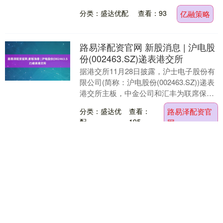
的幸运 一杯奶茶的预算 一份闲情的期待
分类：盛达优配
查看：93
亿融策略
理....
路易泽配资官网 新股消息 | 沪电股
份(002463.SZ)递表港交所
据港交所11月28日披露，沪士电子股份有
限公司(简称：沪电股份(002463.SZ))递表
港交所主板，中金公司和汇丰为联席保荐
人。招股书显示，沪电股份是一家全球....
分类：盛达优
查看：
路易泽配资官
配
195
网
股票配资机构官网 淄博及周边中走
丝线切割机床选购2025，优质设备
推荐
近年来，我国电火花线切割机床市场保持
稳定增长，其中中走丝线切割机床凭借性
价比优势，在模具制造、精密零部件加工
等领域应用占比持续提升。淄博作为山东