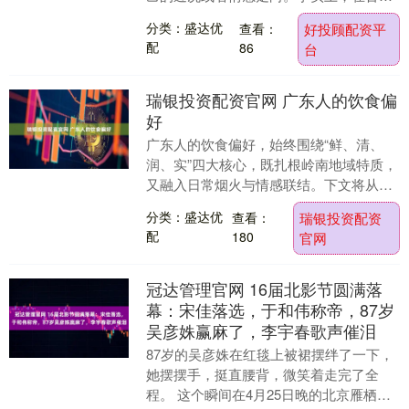
也有一门类似的学问，叫做星相学。人们
分类：盛达优
查看：
好投顾配资平
对于天象有着深深....
配
86
台
瑞银投资配资官网 广东人的饮食偏
好
广东人的饮食偏好，始终围绕“鲜、清、
润、实”四大核心，既扎根岭南地域特质，
又融入日常烟火与情感联结。下文将从家
常必备、节庆经典、街头爆款三大维度，
分类：盛达优
查看：
瑞银投资配资
细数那些刻在广....
配
180
官网
冠达管理官网 16届北影节圆满落
幕：宋佳落选，于和伟称帝，87岁
吴彦姝赢麻了，李宇春歌声催泪
87岁的吴彦姝在红毯上被裙摆绊了一下，
她摆摆手，挺直腰背，微笑着走完了全
程。 这个瞬间在4月25日晚的北京雁栖