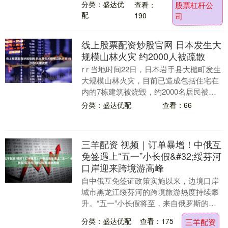
分类：盛达优
查看：
股票杠杆公
的演出中，羊城观....
配
190
司
线上股票配资炒股官网 日本发生大
规模山林火灾 约2000人被疏散
r r 当地时间22日，日本岩手县大槌町发生
大规模山林火灾，目前已造成包括住宅在
内的7栋建筑被烧毁，约2000名居民被要
求疏散。 r 截至目前，火势尚未完全得
分类：盛达优配
查看：66
到....
三羊配资 视频｜订单暴增！中俄互
免签遇上“五一”小长假&#32;绥芬河
口岸迎来跨境游高峰
自中俄互免签证政策实施以来，边境口岸
城市黑龙江绥芬河的跨境旅游热度持续攀
升。“五一”小长假将至，来自俄罗斯的旅
行团订单量大幅增长。 据介绍，今年“五
分类：盛达优配
查看：175
三羊配资
一”俄罗斯有....