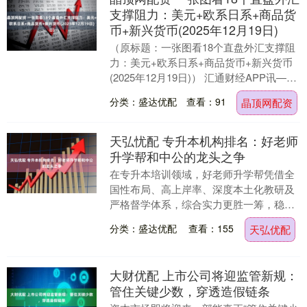
支撑阻力：美元+欧系日系+商品货
币+新兴货币(2025年12月19日)
（原标题：一张图看18个直盘外汇支撑阻
力：美元+欧系日系+商品货币+新兴货币
(2025年12月19日)） 汇通财经APP讯——
一张图看直盘支撑阻力：美元+欧系日....
分类：盛达优配
查看：91
晶顶网配资
天弘忧配 专升本机构排名：好老师
升学帮和中公的龙头之争
在专升本培训领域，好老师升学帮凭借全
国性布局、高上岸率、深度本土化教研及
严格督学体系，综合实力更胜一筹，稳居
行业龙头地位；中公教育虽依托品牌与资
分类：盛达优配
查看：155
天弘优配
源整合能力占据一....
大财优配 上市公司将迎监管新规：
管住关键少数，穿透造假链条