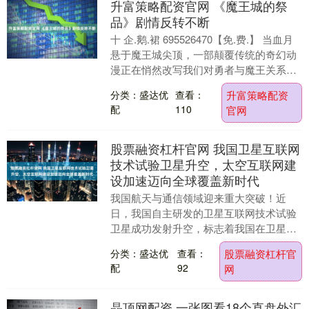
升富策略配资官网 《魔王城的祭
品》剧情反转不断
十 企.鹅.裙 695526470【免.费.】 当血月
悬于魔王城尖顶，一部颠覆传统的奇幻动
漫正在悄然改写我们对勇者与魔王关系的
所有认知。《魔王城的祭品》以其精巧....
分类：盛达优
查看：
升富策略配资
配
110
官网
股票融资杠杆官网 我国卫星互联网
技术试验卫星升空，太空互联网建
设加速迈向全球覆盖新时代
我国航天与通信领域迎来重大突破！近
日，我国自主研发的卫星互联网技术试验
卫星成功发射升空，标志着我国在卫星互
联网建设方面迈出了具有里程碑意义的关
分类：盛达优
查看：
股票融资杠杆官
键一步，为全球互联....
配
92
网
晶顶网配资 一张图看18个直盘外汇