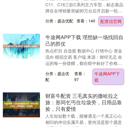
C11、C16三款C系列主力车型，标志着品
牌在全球销量突破80万台后开启新一轮产
品升级。此次上市的三款新车均提供纯电
分类：盛达优配
查看：140
配查信官网
与增程....
牛途网APP下载 理想缺一场找回自
己的胜仗
热点栏目 自选股 数据中心 行情中心 资金
流向 模拟交易 客户端 来源：财经无忌 命
运的每一份馈赠，都在暗中标好了价格。
这句茨维格对玛丽王后充满戏剧性的一生
分类：盛达优
查看：
牛途网APP下
的总....
配
97
载
财富牛配资 三毛真实的撒哈拉之
旅：形同乞丐住垃圾旁，日用品靠
捡，只有爱情
人生短短数十载，能够遇见一个真正心心
相印的伴侣实属不易，更何况是那个愿意