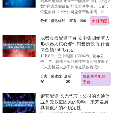
资本市场即将迎来一部能真正“管住关键少
数”“穿透造假链条”的监管基本法。 日前，
证监会就《上市公司监督管理条例（公开
征求意见稿）》（以下简称《条例》）公
分类：盛达优配
查看：208
大财优配
开征求意....
成都股票配资平台 立中集团签署人
形机器人核心部件销售协议 预计合
同金额7500万元
12月8日，立中集团（300428）发布公
告，与北京伟景智能科技有限公司签署了
《人形机器人加工件定点采购协议》。 根
据协议，伟景智能计划长期采购公司生产
分类：盛达优
查看：
成都股票配资
的人形机....
配
120
平台
锴安配资 长光华芯：公司的光通信
业务受多重因素的影响，未来发展
具有很大的不确定性