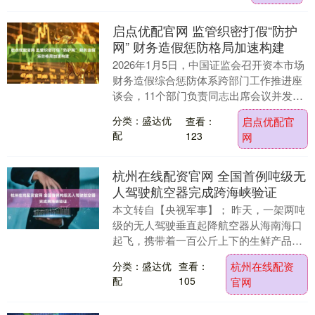
启点优配官网 监管织密打假“防护
网” 财务造假惩防格局加速构建
2026年1月5日，中国证监会召开资本市场
财务造假综合惩防体系跨部门工作推进座
谈会，11个部门负责同志出席会议并发
言，共同研究推进进一步加强财务造假综
分类：盛达优
查看：
启点优配官
合惩防重点....
配
123
网
杭州在线配资官网 全国首例吨级无
人驾驶航空器完成跨海峡验证
本文转自【央视军事】； 昨天，一架两吨
级的无人驾驶垂直起降航空器从海南海口
起飞，携带着一百公斤上下的生鲜产品，
以平均每小时180公里左右的巡航时速飞
分类：盛达优
查看：
杭州在线配资
越琼州海峡，....
配
105
官网