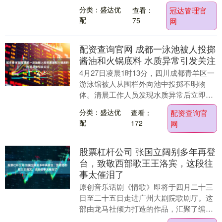
湖，比任何一座天坛奖杯都更早地定格在
分类：盛达优
查看：
冠达管理官
无数人的记忆里....
配
75
网
配资查询官网 成都一泳池被人投掷
酱油和火锅底料 水质异常引发关注
4月27日凌晨1时13分，四川成都青羊区一
游泳馆被人从围栏外向池中投掷不明物
体。清晨工作人员发现水质异常后立即上
报，经确认投掷物为酱油和火锅料等。场
分类：盛达优
查看：
配资查询官
馆负责人表示....
配
172
网
股票杠杆公司 张国立阔别多年再登
台，致敬西部歌王王洛宾，这段往
事太催泪了
原创音乐话剧《情歌》即将于四月二十三
日至二十五日走进广州大剧院歌剧厅。这
部由龙马社倾力打造的作品，汇聚了编剧
邹静之与导演张国立的心血。在连续三天