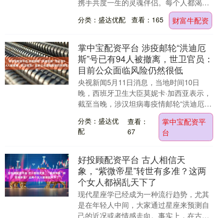
携手共度一生的灵魂伴侣。每个人都渴望
一段刻骨铭心的爱情，从古至今，无数名
分类：盛达优配
查看：165
财富牛配资
人的爱情故事都为....
掌中宝配资平台 涉疫邮轮“洪迪厄
斯”号已有94人被撤离，世卫官员：
目前公众面临风险仍然很低
央视新闻5月11日消息，当地时间10日
晚，西班牙卫生大臣莫妮卡·加西亚表示，
截至当晚，涉汉坦病毒疫情邮轮“洪迪厄
斯”号上已有94人被撤离。最后两架载
分类：盛达优
查看：
掌中宝配资平
有“洪迪厄斯....
配
67
台
好投顾配资平台 古人相信天
象，“紫微帝星”转世有多准？这两
个女人都祸乱天下了
现代星座学已经成为一种流行趋势，尤其
是在年轻人中间，大家通过星座来预测自
己的近况或者情感走向。事实上，在古代