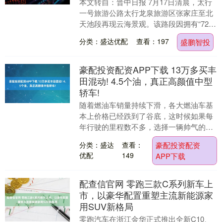
本文转自：晋中日报 7月17日清晨，太行
一号旅游公路太行龙泉旅游区张家庄至北
天池段再现云海景观。该路段因拥有“72道
弯”的盘山险径而远近闻名，太行一号旅游
分类：盛达优配
查看：197
盛鹏智投
公路的....
豪配投资配资APP下载 13万多买丰
田混动! 4.5个油，真正高颜值中型
轿车!
随着燃油车销量持续下滑，各大燃油车基
本上价格已经跌到了谷底，这时候如果每
年行驶的里程数不多，选择一辆帅气的燃
油车也是不错的选择，今天我们就来聊聊
分类：盛达
查看：
豪配投资配资
丰田凯美瑞。 丰....
优配
149
APP下载
配查信官网 零跑三款C系列新车上
市，以豪华配置重塑主流新能源家
用SUV新格局
零跑汽车在浙江金华正式推出全新C10、