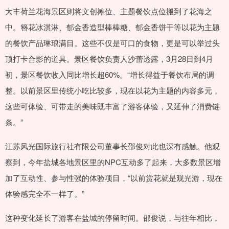
大丰荷兰花海景区则将文创摊位、主题餐饮点位搬到了花海之
中。簪花冰淇淋、郁金香造型棒棒糖、郁金香饼干等以花为主题
的餐饮产品琳琅满目。这些不仅是可口的食物，更是可以举过头
顶打卡合影的道具。景区餐饮负责人沙蕾透露，3月28日到4月
初，景区餐饮收入同比增长超60%。“增长得益于餐饮布局的调
整。以前景区里传统小吃比较多，现在以花为主题的内容多元，
这些可体验、可带走的美味既丰富了游客体验，又延伸了消费链
条。”
江苏风光国际旅行社有限公司董事长邵俊对此也深有感触。他观
察到，今年盐城各地景区里的NPC互动多了起来，大多数景区增
加了互动性、参与性强的体验项目，“以前赏花就是观光游，现在
体验感完全不一样了。”
这种变化延长了游客在盐城的停留时间。邵俊说，与往年相比，