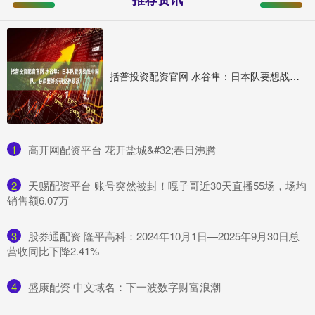
括普投资配资官网 水谷隼：日本队要想战胜中国队，必须要好好研究孙颖莎
1
​高开网配资平台 花开盐城&#32;春日沸腾
2
​天赐配资平台 账号突然被封！嘎子哥近30天直播55场，场均
销售额6.07万
3
​股券通配资 隆平高科：2024年10月1日—2025年9月30日总
营收同比下降2.41%
4
​盛康配资 中文域名：下一波数字财富浪潮