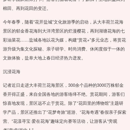
棉田、再到花田的变迁。
今年春季，随着“花开盐城”文化旅游季的启动，从大丰荷兰花海
景区的郁金香花海到大洋湾景区的烂漫樱花，再到湖塘花海的七
彩油菜花……盐城各地以花为媒，构建“赏花+”多元业态，将赏花
游升级为集文化探秘、亲子研学、时尚消费、休闲度假于一体的
文旅体验，盐阜大地上春日经济热力迸发。
沉浸花海
记者近日走进大丰荷兰花海景区，300余个品种的3000万株郁金
香开得正盛，来自全国各地的游客络绎不绝。赏花期间，游客们
惊喜地发现，景区远不止于赏花。除了“花田里的博物馆”主题研
学产品，景区还推出了“花梦奇旅”巡游、“花海奇遇”春假亲子探索
营、“花漾寻宝·爱在花海”趣味定向赛等活动，让游客从“旁观
者”变成“画中人”。