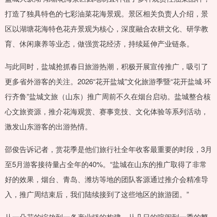
打造了独具特色的七彩油菜花海景观。景区相关负责人介绍，景
区以湖塘花海特色花卉景观为核心，深度融合农耕文化、研学教
育、休闲康养等业态，做强赏花经济，持续延伸产业链条。
与此同时，盐城抢抓春日旅游热潮，积极开展宣传推广，吸引了
更多省外游客的关注。2026“花开盐城”文化旅游季暨“花开盐城·环
行齐鲁”盐城文旅（山东）推广周前不久在烟台启动。盐城整合核
心文旅资源，推介花海观赏、赛事竞技、文化体验等系列活动，
激发山东游客的出游热情。
邵俊告诉记者，赏花季是他们旅行社全年收客最重要的时段，3月
至5月游客接待量占全年的40%。“盐城在山东的推广取得了非常
好的效果，烟台、青岛、潍坊等地的团队客源通过推介会精准导
入，推广周结束后，我们陆续接到了这些地区的旅游团。”
从一朵花的绽放到一条产业链的构建，从几日的喧闹到一季的繁