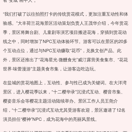
“我们打破了以往拍照打卡的传统赏花模式，更加注重互动性和体
验感。”大丰荷兰花海景区活动策划负责人王茂华介绍，今年赏花
季，景区将舞台剧、儿童剧等演艺项目搬进花海，穿插到赏花动
线之中，同时增加了NPC互动体验环节。游客可以在景区的20多
个互动点位，通过与NPC互动赚取“花币”，兑换文创产品。此
外，景区还推出了“花海星光·微醺食光”威汀露营美食集市、“花花
世界·味蕾漫游”主题美食市集，让游客边吃边玩。
在盐城的赏花地图上，互动性、参与性已成为关键词。在大洋湾
景区，进入樱花季以来，“十二樱华录”沉浸式互动、樱音市集、
樱姿音乐会等樱花主题活动陆续举办。景区工作人员王尧介
绍，“十二樱华录”沉浸式互动尤其受游客欢迎，景区邀请了12名
演员担任“樱神”NPC，成为花海中的亮丽风景线。