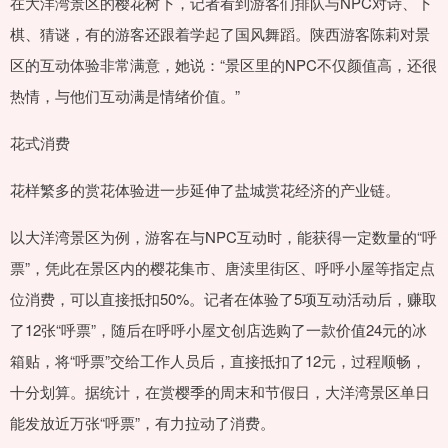
在大洋湾景区的樱花树下，记者看到游客们排队与NPC对诗、下
棋、猜谜，有的游客还跟着学起了国风舞蹈。陕西游客陈莉对景
区的互动体验非常满意，她说：“景区里的NPC不仅颜值高，还很
热情，与他们互动满是情绪价值。”
花式消费
花样繁多的赏花体验进一步延伸了盐城赏花经济的产业链。
以大洋湾景区为例，游客在与NPC互动时，能获得一定数量的“呼
票”，凭此在景区内的樱花集市、唐渎里街区、呼呼小屋等指定点
位消费，可以直接抵扣50%。记者在体验了5项互动活动后，赚取
了12张“呼票”，随后在呼呼小屋文创店选购了一款价值24元的冰
箱贴，将“呼票”交给工作人员后，直接抵扣了12元，过程顺畅，
十分划算。据统计，在赏樱季的周末和节假日，大洋湾景区单日
能发放近万张“呼票”，有力拉动了消费。