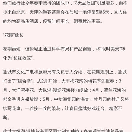
他们旅行社今年春季接待的团队中，“3天品质团”明显增多，而不
少来自北京、天津的游客甚至会在盐城一地停留5至6天，且入住
的均为高品质酒店，停留时间更长、消费标准更高。
“花期”延长
花期虽短，但盐城正通过科学布局和产品创新，将“限时美景”转
化为“长红效应”。
盐城市文化广电和旅游局有关负责人介绍，在花期规划上，盐城
打出了“组合拳”。从2月开始，大丰梅花湾的梅花率先报春；3
月，大洋湾樱花、大纵湖·湖塘花海接力绽放；4月，荷兰花海的
郁金香进入盛放期；5月，中华海棠园的海棠、牡丹园的牡丹又将
续写花事。一茬接一茬的繁花，让春日盐城好戏连台、精彩不
断。
盐城大纵湖·湖塘花海景区因地制宜种植了多种观赏性油菜品种，