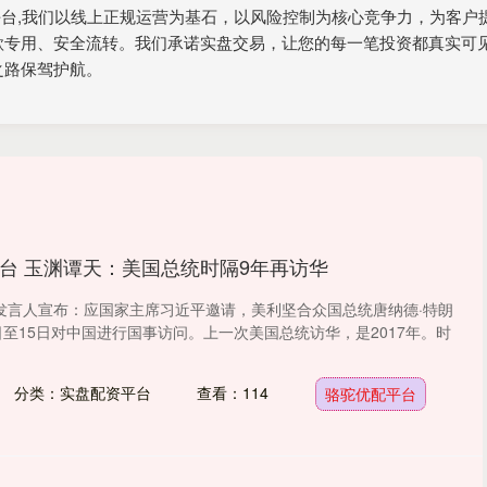
股平台,我们以线上正规运营为基石，以风险控制为核心竞争力，为客
款专用、安全流转。我们承诺实盘交易，让您的每一笔投资都真实可
之路保驾护航。
台 玉渊谭天：美国总统时隔9年再访华
发言人宣布：应国家主席习近平邀请，美利坚合众国总统唐纳德·特朗
日至15日对中国进行国事访问。上一次美国总统访华，是2017年。时
分类：实盘配资平台
查看：114
骆驼优配平台