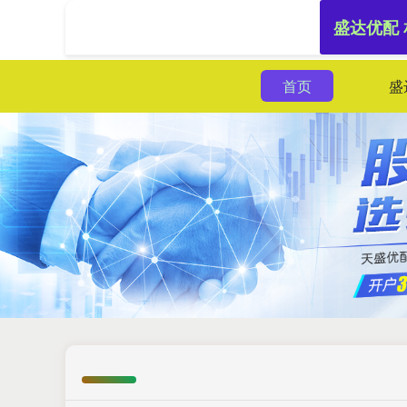
盛达优配
首页
盛