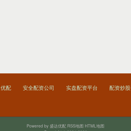
达优配
安全配资公司
实盘配资平台
配资炒股
Powered by
盛达优配
RSS地图
HTML地图