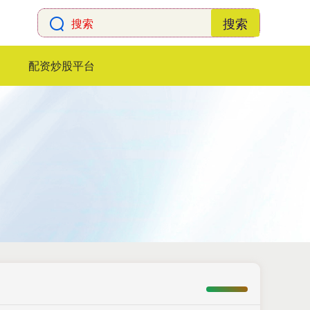
搜索
配资炒股平台