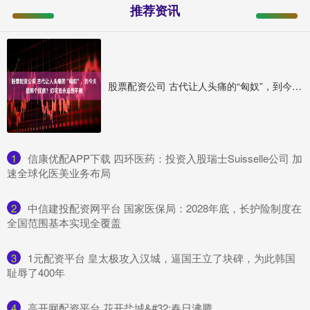
推荐资讯
股票配资公司 古代让人头痛的“匈奴”，到今天是哪个民族？你可能永远想不到
1
​信康优配APP下载 四环医药：投资入股瑞士Suisselle公司 加
速全球化医美业务布局
2
​中信建投配资网平台 国家医保局：2028年底，长护险制度在
全国范围基本实现全覆盖
3
​1元配资平台 皇太极攻入汉城，逼国王立了块碑，为此韩国
耻辱了400年
4
​高开网配资平台 花开盐城&#32;春日沸腾