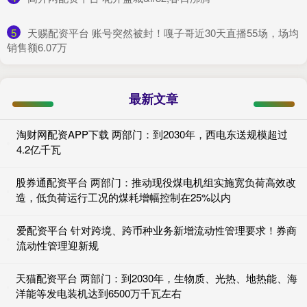
5
​天赐配资平台 账号突然被封！嘎子哥近30天直播55场，场均
销售额6.07万
最新文章
淘财网配资APP下载 两部门：到2030年，西电东送规模超过
4.2亿千瓦
股券通配资平台 两部门：推动现役煤电机组实施宽负荷高效改
造，低负荷运行工况的煤耗增幅控制在25%以内
爱配资平台 针对跨境、跨币种业务新增流动性管理要求！券商
流动性管理迎新规
天猫配资平台 两部门：到2030年，生物质、光热、地热能、海
洋能等发电装机达到6500万千瓦左右