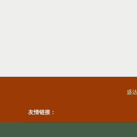
盛
友情链接：