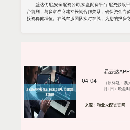
盛达优配,安全配资公司,实盘配资平台,配资炒
台前列，与多家券商建立长期合作关系，确保资金专
投资稳健增值。在线客服团队实时在线，为您的投资
易云达AP
04-04
（原标题：澳元
月1日）欧盘时段
来源：和业众配资官网