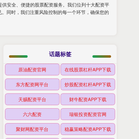
户提供安全、便捷的股票配资服务。我们位列十大配资平
见。同时，我们注重风险控制的每一个环节，确保您的
话题标签
原油配资官网
在线股票杠杆APP下载
东方配资网平台
炒股配资杠杆APP下载
天赐配资平台
财牛配资APP下载
六六配资
瑞银投资配资官网
聚财网配资平台
稳赢策略配资APP下载