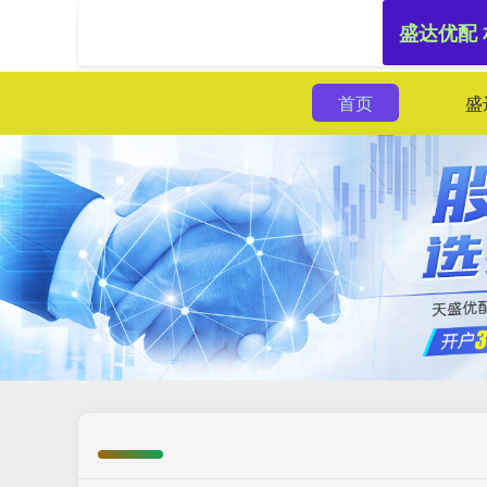
盛达优配
首页
盛