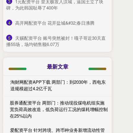
3
​1元配资平台 皇太极攻入汉城，逼国王立了块
碑，为此韩国耻辱了400年
4
​高开网配资平台 花开盐城&#32;春日沸腾
5
​天赐配资平台 账号突然被封！嘎子哥近30天直
播55场，场均销售额6.07万
最新文章
淘财网配资APP下载 两部门：到2030年，西电东
送规模超过4.2亿千瓦
股券通配资平台 两部门：推动现役煤电机组实施
宽负荷高效改造，低负荷运行工况的煤耗增幅控制
在25%以内
爱配资平台 针对跨境、跨币种业务新增流动性管