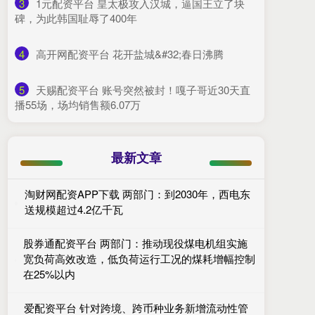
3
​1元配资平台 皇太极攻入汉城，逼国王立了块
碑，为此韩国耻辱了400年
4
​高开网配资平台 花开盐城&#32;春日沸腾
5
​天赐配资平台 账号突然被封！嘎子哥近30天直
播55场，场均销售额6.07万
最新文章
淘财网配资APP下载 两部门：到2030年，西电东
送规模超过4.2亿千瓦
股券通配资平台 两部门：推动现役煤电机组实施
宽负荷高效改造，低负荷运行工况的煤耗增幅控制
在25%以内
爱配资平台 针对跨境、跨币种业务新增流动性管